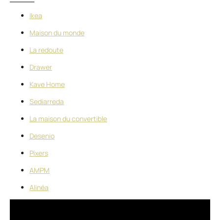
Ikea
Maison du monde
La redoute
Drawer
Kave Home
Sediarreda
La maison du convertible
Desenio
Pixers
AMPM
Alinéa