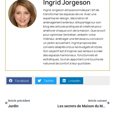
Ingrid Jorgeson
Ingrid Jorgeson est passionnée par l'art de
transformer les espaces de vie. Avec une
expertise en design, décoration et
aménagement extérieur, elle partage sur son
blog des astuces pratiques et créatives pour
améliorer chaque coin de la maison. Que ce soit
pour optimiser l’entretien, embellir votre
intérieur, aménager une terrasse ou concevoir
un jardin accueillant, Ingrid propose des
conseils adaptés à tous les budgets et styles.
Son objectif est d'inspirer ses lecteurs à créer
des espaces harmonieux, fonctionnels et
esthétiques, tout en apportant une touche de
nature et de confort à leur quotidien.
Facebook
Twitter
LinkedIn
Article précédent
Article suivant
Jardin
Les secrets de Maison du Monde : découvrez cette enseigne de décoration et aménagement intérieur