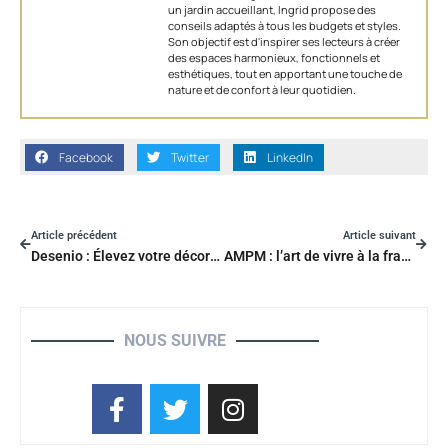
un jardin accueillant, Ingrid propose des
conseils adaptés à tous les budgets et styles.
Son objectif est d'inspirer ses lecteurs à créer
des espaces harmonieux, fonctionnels et
esthétiques, tout en apportant une touche de
nature et de confort à leur quotidien.
Facebook
Twitter
LinkedIn
Article précédent
Article suivant
Desenio : Élevez votre décoration murale avec des affiches et cadres modernes et abordables
AMPM : l’art de vivre à la française, élégant et intemporel
NOUS SUIVRE