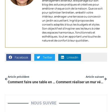
aménagement extérieur, elle partage sur son
blog des astuces pratiques et créatives pour
améliorer chaque coin de la maison. Que ce soit
pour optimiser l’entretien, embellir votre
intérieur, aménager une terrasse ou concevoir
un jardin accueillant, Ingrid propose des
conseils adaptés à tous les budgets et styles.
Son objectif est d'inspirer ses lecteurs à créer
des espaces harmonieux, fonctionnels et
esthétiques, tout en apportant une touche de
nature et de confort à leur quotidien.
Facebook
Twitter
LinkedIn
Article précédent
Article suivant
Comment faire une table en palette ?
Comment réaliser un mur végétal intérieur ?
NOUS SUIVRE