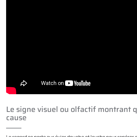
Le signe visuel ou olfactif montrant
cause
Le regard se porte sur évier douche et lavabo pour repérer 