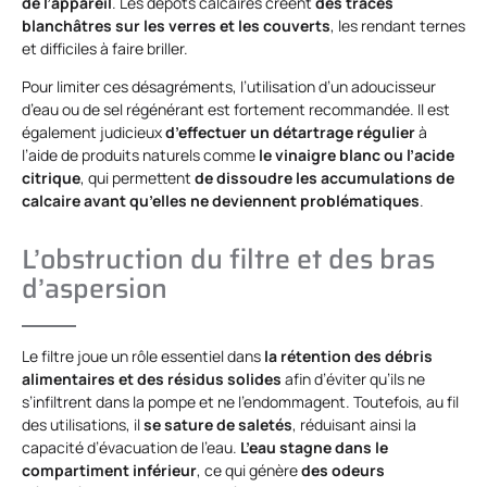
de l’appareil
. Les dépôts calcaires créent
des traces
blanchâtres sur les verres et les couverts
, les rendant ternes
et difficiles à faire briller.
Pour limiter ces désagréments, l’utilisation d’un adoucisseur
d’eau ou de sel régénérant est fortement recommandée. Il est
également judicieux
d’effectuer un détartrage régulier
à
l’aide de produits naturels comme
le vinaigre blanc ou l’acide
citrique
, qui permettent
de dissoudre les accumulations de
calcaire avant qu’elles ne deviennent problématiques
.
L’obstruction du filtre et des bras
d’aspersion
Le filtre joue un rôle essentiel dans
la rétention des débris
alimentaires et des résidus solides
afin d’éviter qu’ils ne
s’infiltrent dans la pompe et ne l’endommagent. Toutefois, au fil
des utilisations, il
se sature de saletés
, réduisant ainsi la
capacité d’évacuation de l’eau.
L’eau stagne dans le
compartiment inférieur
, ce qui génère
des odeurs