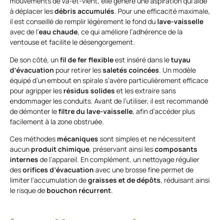
mouvements de va-et-vient, elle génère une aspiration qui aide
à déplacer les
débris accumulés
. Pour une efficacité maximale,
il est conseillé de remplir légèrement le fond du
lave-vaisselle
avec de l’
eau chaude
, ce qui améliore l’adhérence de la
ventouse et facilite le désengorgement.
De son côté, un
fil de fer flexible
est inséré dans le
tuyau
d’évacuation
pour retirer les
saletés coincées
. Un modèle
équipé d’un embout en spirale s’avère particulièrement efficace
pour agripper les
résidus solides
et les extraire sans
endommager les conduits. Avant de l’utiliser, il est recommandé
de démonter le
filtre du lave-vaisselle
, afin d’accéder plus
facilement à la zone obstruée.
Ces méthodes
mécaniques
sont simples et ne nécessitent
aucun
produit chimique
, préservant ainsi les
composants
internes
de l’appareil. En complément, un nettoyage régulier
des
orifices d’évacuation
avec une brosse fine permet de
limiter l’accumulation de
graisses et de dépôts
, réduisant ainsi
le risque de
bouchon récurrent
.