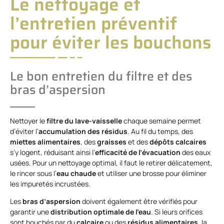
Le nettoyage et
l’entretien préventif
pour éviter les bouchons
Le bon entretien du filtre et des
bras d’aspersion
Nettoyer le
filtre du lave-vaisselle
chaque semaine permet
d’éviter l’
accumulation des résidus
. Au fil du temps, des
miettes alimentaires
, des
graisses
et des
dépôts calcaires
s’y logent, réduisant ainsi l’
efficacité de l’évacuation
des eaux
usées. Pour un nettoyage optimal, il faut le retirer délicatement,
le rincer sous l’
eau chaude
et utiliser une brosse pour éliminer
les impuretés incrustées.
Les
bras d’aspersion
doivent également être vérifiés pour
garantir une
distribution optimale de l’eau
. Si leurs orifices
sont bouchés par du
calcaire
ou des
résidus alimentaires
, la