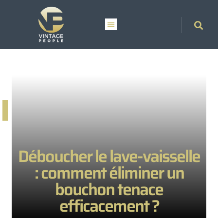
Déboucher le lave-vaisselle
: comment éliminer un
bouchon tenace
efficacement ?