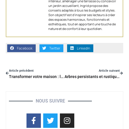
intérieur, aménager une terrasse ou concevoir
un jardin accueillant, Ingrid propose des
conseils adaptés à tous les budgets et styles.
Son objectif est d'inspirer ses lecteurs à créer
des espaces harmonieux, fonctionnels et
esthétiques, tout en apportant une touche de
nature et de confort à leur quotidien.
Facebook
Twitter
LinkedIn
Article précédent
Article suivant
Transformer votre maison : le secret des façades en fibre de bois éco-responsables
Arbres persistants et rustiques pour un petit jardin accueillant l’hiver
NOUS SUIVRE