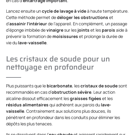
en cas d’
entartrage important
.
Lancez ensuite un
cycle de lavage à vide
à haute température.
Cette méthode permet de
déloger les obstructions
et
d’
assainir l’intérieur
de l’appareil. En complément, un passage
d’éponge imbibée de
vinaigre
sur les
joints
et les
parois
aide à
prévenir la formation de
moisissures
et prolonge la durée de
vie du
lave-vaisselle
.
Les cristaux de soude pour un
nettoyage en profondeur
Plus puissants que le
bicarbonate
, les
cristaux de soude
sont
recommandés en cas d’
obstruction sévère
. Leur action
alcaline dissout efficacement les
graisses figées
et les
résidus alimentaires
qui adhèrent aux parois du
lave-
vaisselle
. Contrairement aux solutions plus douces, ils
pénètrent en profondeur dans les conduits pour éliminer les
dépôts les plus tenaces.
Ils se dissolvent dans l’
eau chaude
et agissent rapidement sur