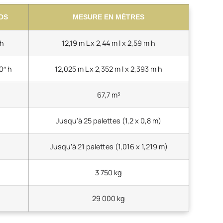
DS
MESURE EN MÈTRES
 h
12,19 m L x 2,44 m l x 2,59 m h
10″ h
12,025 m L x 2,352 m l x 2,393 m h
67,7 m³
Jusqu’à 25 palettes (1,2 x 0,8 m)
Jusqu’à 21 palettes (1,016 x 1,219 m)
3 750 kg
29 000 kg