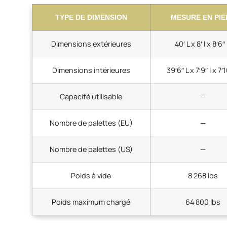
TYPE DE DIMENSION
MESURE EN PIE
Dimensions extérieures
40′ L x 8′ l x 8′6″
Dimensions intérieures
39′6″ L x 7′9″ l x 7′
Capacité utilisable
—
Nombre de palettes (EU)
—
Nombre de palettes (US)
—
Poids à vide
8 268 lbs
Poids maximum chargé
64 800 lbs