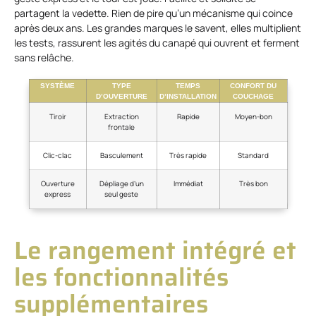
partagent la vedette. Rien de pire qu’un mécanisme qui coince
après deux ans. Les grandes marques le savent, elles multiplient
les tests, rassurent les agités du canapé qui ouvrent et ferment
sans relâche.
SYSTÈME
TYPE
TEMPS
CONFORT DU
D’OUVERTURE
D’INSTALLATION
COUCHAGE
Tiroir
Extraction
Rapide
Moyen-bon
frontale
Clic-clac
Basculement
Très rapide
Standard
Ouverture
Dépliage d’un
Immédiat
Très bon
express
seul geste
Le rangement intégré et
les fonctionnalités
supplémentaires