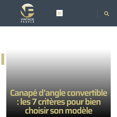
Canapé d’angle convertible
: les 7 critères pour bien
choisir son modèle