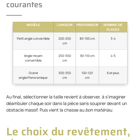
courantes
MODÈLE
LONGEUR
PROFONDEUR
NOMBRE DE
PLACES
Petit angle convertible
200-250
80-100 cm
3-4
cm
Angle moyen
250-300
90-110 cm
4-5
convertible
cm
Grand
300-350
100-120
6 et plus
angle/Panoramique
cm
cm
Au final, sélectionner la taille revient à observer, à s’imaginer
déambuler chaque soir dans la pièce sans soupirer devant un
obstacle massif. Puis vient la chasse au
bon matériau
.
Le choix du revêtement,