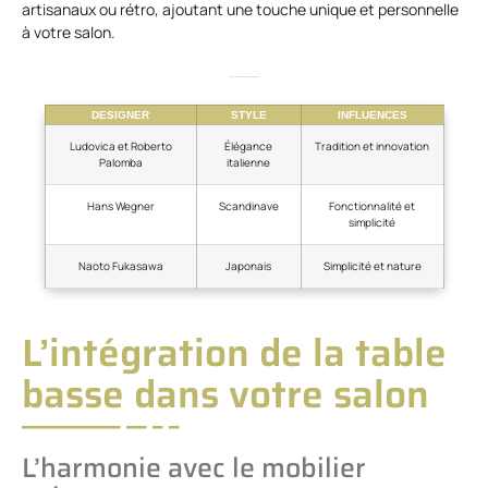
artisanaux ou rétro, ajoutant une touche unique et personnelle
à votre salon.
Top designers et leurs styles emblématiques
DESIGNER
STYLE
INFLUENCES
Ludovica et Roberto
Élégance
Tradition et innovation
Palomba
italienne
Hans Wegner
Scandinave
Fonctionnalité et
simplicité
Naoto Fukasawa
Japonais
Simplicité et nature
L’intégration de la table
basse dans votre salon
L’harmonie avec le mobilier