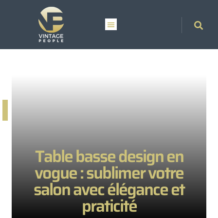
Table basse design en
vogue : sublimer votre
salon avec élégance et
praticité