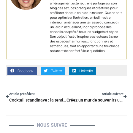
aménagement extérieur, elle partage sur son
blog des astuces pratiques et créatives pour
améliorer chaque coin de la maison. Que ce soit
pour optimiser l’entretien, embellir votre
intérieur, aménager une terrasse ou concevoir
un jardin accueillant, Ingrid propose des
conseils adaptés à tous les budgets et styles.
Son objectif est d'inspirer ses lecteurs à créer
des espaces harmonieux, fonctionnels et
esthétiques, tout en apportant une touche de
nature et de confort à leur quotidien.
Facebook
Twitter
LinkedIn
Article précédent
Article suivant
Cocktail scandinave : la tendance déco à adopter cette année
Créez un mur de souvenirs unique avec le tirage Photoweb pour votre maison
NOUS SUIVRE