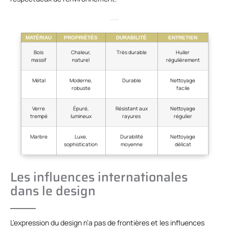
Comparaison des matériaux
MATÉRIAU
PROPRIÉTÉS
DURABILITÉ
ENTRETIEN
Bois
Chaleur,
Très durable
Huiler
massif
naturel
régulièrement
Métal
Moderne,
Durable
Nettoyage
robuste
facile
Verre
Épuré,
Résistant aux
Nettoyage
trempé
lumineux
rayures
régulier
Marbre
Luxe,
Durabilité
Nettoyage
sophistication
moyenne
délicat
Les influences internationales
dans le design
L’expression du design n’a pas de frontières et les influences