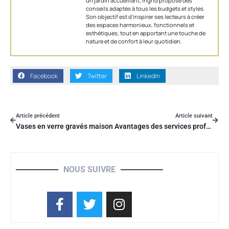
un jardin accueillant, Ingrid propose des
conseils adaptés à tous les budgets et styles.
Son objectif est d'inspirer ses lecteurs à créer
des espaces harmonieux, fonctionnels et
esthétiques, tout en apportant une touche de
nature et de confort à leur quotidien.
Facebook
Twitter
LinkedIn
Article précédent
Article suivant
Vases en verre gravés maison
Avantages des services professionnels de tonte de pelouse
NOUS SUIVRE