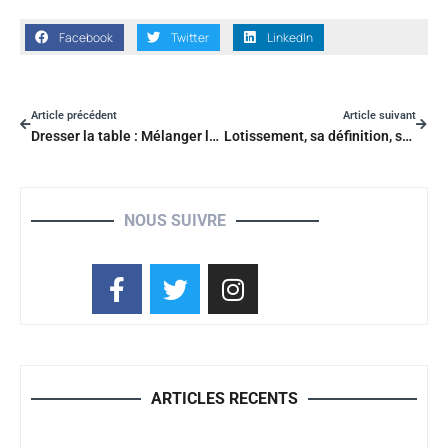
Facebook
Twitter
LinkedIn
Article précédent
Article suivant
Dresser la table : Mélanger le moderne et le traditionnel pour un déjeuner d’inspiration française
Lotissement, sa définition, ses types et les avantages et inconvénient qu’il comporte
NOUS SUIVRE
ARTICLES RECENTS