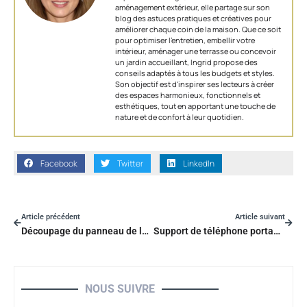
aménagement extérieur, elle partage sur son
blog des astuces pratiques et créatives pour
améliorer chaque coin de la maison. Que ce soit
pour optimiser l’entretien, embellir votre
intérieur, aménager une terrasse ou concevoir
un jardin accueillant, Ingrid propose des
conseils adaptés à tous les budgets et styles.
Son objectif est d'inspirer ses lecteurs à créer
des espaces harmonieux, fonctionnels et
esthétiques, tout en apportant une touche de
nature et de confort à leur quotidien.
Facebook
Twitter
LinkedIn
Article précédent
Article suivant
Découpage du panneau de la commode avec du papier d’emballage
Support de téléphone portable et station de charge DIY
NOUS SUIVRE