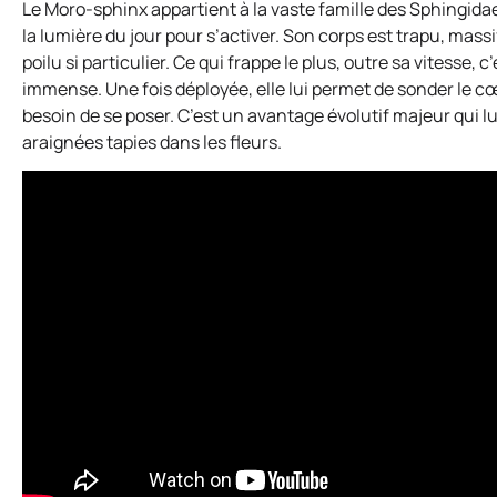
Le Moro-sphinx appartient à la vaste famille des Sphingida
la lumière du jour pour s’activer. Son corps est trapu, mass
poilu si particulier. Ce qui frappe le plus, outre sa vitesse, 
immense. Une fois déployée, elle lui permet de sonder le cœ
besoin de se poser. C’est un avantage évolutif majeur qui 
araignées tapies dans les fleurs.