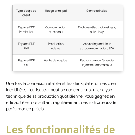
Type d’espace
Usage principal
Services inclus
client
Espace EDF
Consommation
Factures électricité et gaz,
Particulier
du réseau
suivi Linky
Espace EDF
Production
Monitoring onduleur,
ENR
solaire
autoconsommation, SAV
Espace EDF
Vente de surplus
Facturation de l’énergie
OA
injectée, contrats OA
Une fois la connexion établie et les deux plateformes bien
identifiées, l’utilisateur peut se concentrer sur l’analyse
technique de sa production quotidienne. Vous gagnez en
efficacité en consultant régulièrement ces indicateurs de
performance précis.
Les fonctionnalités de