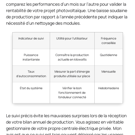
comparez les performances d’un mois sur l’autre pour valider la
rentabilité de votre projet photovoltaïque. Une baisse soudaine
de production par rapport à l’année précédente peut indiquer la
nécessité d’un nettoyage des modules.
Indicateur de suivi
Utilité pour l’utilisateur
Fréquence
conseillée
Puissance
Connaître la production
Quotidienne
instantanée
actuelle en kilowatts
Taux
Mesurer la part d’énergie
Mensuelle
d’autoconsommation
produite utilisée sur place
État du système
Vérifier le bon
Hebdomadaire
fonctionnement de
l’onduleur connecté
Le suivi précis évite les mauvaises surprises lors de la réception
de votre bilan annuel de production. Vous agissez en véritable
gestionnaire de votre propre centrale électrique privée. Mon
avis est que ce suivi est trop souvent délaissé par les usagers,