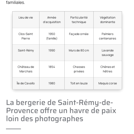
familiales.
Lieu de vie
Année
Particularité
Végétation
d’acquisition
technique
dominante
Clos-Saint
1950
Façade ornée
Palmiers
Pierre
(famille)
centenaires
Saint-Rémy
1990
Murs de 80 cm
Lavande
sauvage
Château de
1854
Chasses
Chênes et
Marchais
privées
hêtres
Île de Cavallo
1980
Toit en lauze
Maquis corse
La bergerie de Saint-Rémy-de-
Provence offre un havre de paix
loin des photographes