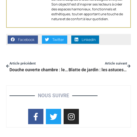
Son objectif est d'inspirer ses lecteurs à créer
des espaces harmonieux, fonctionnels et
esthétiques, tout en apportant une touche de
nature et de confort à leur quotidien.
Facebook
Twitter
LinkedIn
Article précédent
Article suivant
Douche ouverte chambre : les solutions pour réussir l’aménagement de la suite
Blatte de jardin : les astuces pour la différencier du cafard nuisible
NOUS SUIVRE