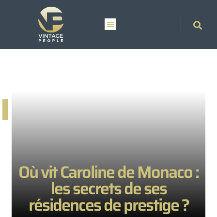
Où vit Caroline de Monaco :
les secrets de ses
résidences de prestige ?