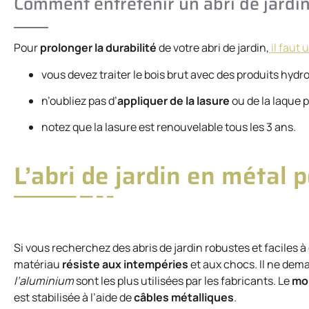
Comment entretenir un abri de jardin
Pour
prolonger la durabilité
de votre abri de jardin,
il faut 
vous devez traiter le bois brut avec des produits hydr
n’oubliez pas d’
appliquer de la lasure
ou de la laque 
notez que la lasure est renouvelable tous les 3 ans.
L’abri de jardin en métal p
Si vous recherchez des abris de jardin robustes et faciles à 
matériau
résiste aux intempéries
et aux chocs
.
Il ne dema
l’aluminium
sont les plus utilisées par les fabricants. Le
mon
est stabilisée à l’aide de
câbles métalliques
.