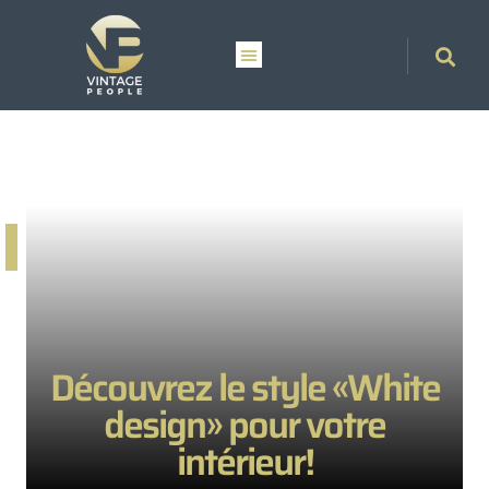
Découvrez le style «White
design» pour votre
intérieur!