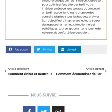
améliorer chaque coin de la maison. Que ce soit
pour optimiser l’entretien, embellir votre
intérieur, aménager une terrasse ou concevoir
un jardin accueillant, Ingrid propose des
conseils adaptés à tous les budgets et styles.
Son objectif est d'inspirer ses lecteurs à créer
des espaces harmonieux, fonctionnels et
esthétiques, tout en apportant une touche de
nature et de confort à leur quotidien.
Facebook
Twitter
LinkedIn
Article précédent
Article suivant
Comment éviter et neutraliser mauvaises odeurs dans la maison
Comment économiser de l’argent avec un thermostat intelligent ?
NOUS SUIVRE