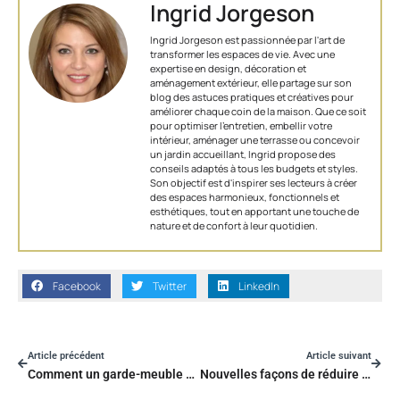
Ingrid Jorgeson
Ingrid Jorgeson est passionnée par l'art de
transformer les espaces de vie. Avec une
expertise en design, décoration et
aménagement extérieur, elle partage sur son
blog des astuces pratiques et créatives pour
améliorer chaque coin de la maison. Que ce soit
pour optimiser l’entretien, embellir votre
intérieur, aménager une terrasse ou concevoir
un jardin accueillant, Ingrid propose des
conseils adaptés à tous les budgets et styles.
Son objectif est d'inspirer ses lecteurs à créer
des espaces harmonieux, fonctionnels et
esthétiques, tout en apportant une touche de
nature et de confort à leur quotidien.
Facebook
Twitter
LinkedIn
Article précédent
Article suivant
Comment un garde-meuble peut-il m’aider à stocker mes vieux meubles ?
Nouvelles façons de réduire les déchets plastiques dans votre cuisine