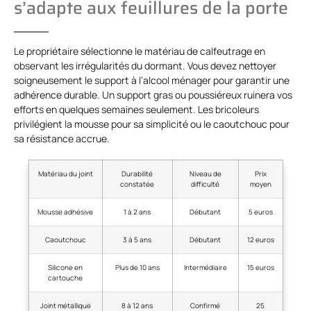
s’adapte aux feuillures de la porte
Le propriétaire sélectionne le matériau de calfeutrage en
observant les irrégularités du dormant. Vous devez nettoyer
soigneusement le support à l’alcool ménager pour garantir une
adhérence durable. Un support gras ou poussiéreux ruinera vos
efforts en quelques semaines seulement. Les bricoleurs
privilégient la mousse pour sa simplicité ou le caoutchouc pour
sa résistance accrue.
Matériau du joint
Durabilité
Niveau de
Prix
constatée
difficulté
moyen
Mousse adhésive
1 à 2 ans
Débutant
5 euros
Caoutchouc
3 à 5 ans
Débutant
12 euros
Silicone en
Plus de 10 ans
Intermédiaire
15 euros
cartouche
Joint métallique
8 à 12 ans
Confirmé
25