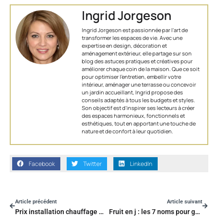
Ingrid Jorgeson
Ingrid Jorgeson est passionnée par l'art de
transformer les espaces de vie. Avec une
expertise en design, décoration et
aménagement extérieur, elle partage sur son
blog des astuces pratiques et créatives pour
améliorer chaque coin de la maison. Que ce soit
pour optimiser l’entretien, embellir votre
intérieur, aménager une terrasse ou concevoir
un jardin accueillant, Ingrid propose des
conseils adaptés à tous les budgets et styles.
Son objectif est d'inspirer ses lecteurs à créer
des espaces harmonieux, fonctionnels et
esthétiques, tout en apportant une touche de
nature et de confort à leur quotidien.
Facebook
Twitter
LinkedIn
Article précédent
Article suivant
Prix installation chauffage maison 200m2 : les tarifs pour chaque type d’équipement ?
Fruit en j : les 7 noms pour gagner au petit bac