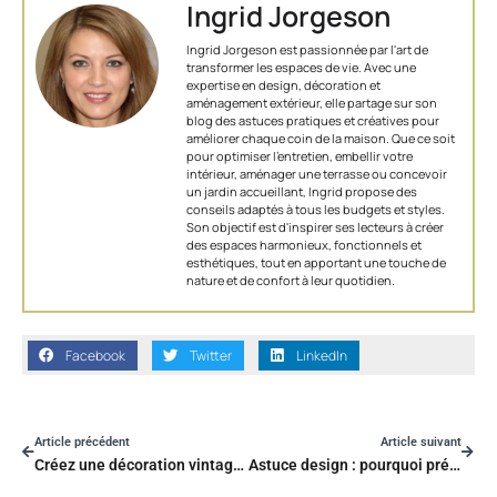
Ingrid Jorgeson
Ingrid Jorgeson est passionnée par l'art de
transformer les espaces de vie. Avec une
expertise en design, décoration et
aménagement extérieur, elle partage sur son
blog des astuces pratiques et créatives pour
améliorer chaque coin de la maison. Que ce soit
pour optimiser l’entretien, embellir votre
intérieur, aménager une terrasse ou concevoir
un jardin accueillant, Ingrid propose des
conseils adaptés à tous les budgets et styles.
Son objectif est d'inspirer ses lecteurs à créer
des espaces harmonieux, fonctionnels et
esthétiques, tout en apportant une touche de
nature et de confort à leur quotidien.
Facebook
Twitter
LinkedIn
Article précédent
Article suivant
Créez une décoration vintage facilement
Astuce design : pourquoi préférer un blindage de porte à une porte blindée ?