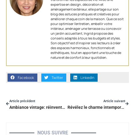
expertise en design, décoration et
aménagement extérieur, elle partage sur son
blog des astuces pratiques et créatives pour
améliorer chaque coin de la maison. Que ce soit
pour optimiser l’entretien, embellir votre
intérieur, aménager une terrasse ou concevoir
un jardin accueillant, Ingrid propose des
conseils adaptés à tous les budgets et styles.
Son objectif est d'inspirer ses lecteurs à créer
des espaces harmonieux, fonctionnels et
esthétiques, tout en apportant une touche de
nature et de confort à leur quotidien.
Facebook
Twitter
LinkedIn
Article précédent
Article suivant
Ambiance vintage: réinventez votre terrasse avec des idées rétro surprenantes
Révélez le charme intemporel avec le design intérieur classique
NOUS SUIVRE