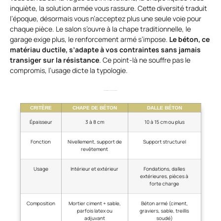
inquiète, la solution armée vous rassure. Cette diversité traduit
l’époque, désormais vous n’acceptez plus une seule voie pour
chaque pièce. Le salon s’ouvre à la chape traditionnelle, le
garage exige plus, le renforcement armé s’impose.
Le béton, ce
matériau ductile, s’adapte à vos contraintes sans jamais
transiger sur la résistance
. Ce point-là ne souffre pas le
compromis, l’usage dicte la typologie.
Comparatif entre une chape et une dalle béton
CRITÈRE
CHAPE DE BÉTON
DALLE BÉTON
Épaisseur
3 à 8 cm
10 à 15 cm ou plus
Fonction
Nivellement, support de
Support structurel
revêtement
Usage
Intérieur et extérieur
Fondations, dalles
extérieures, pièces à
forte charge
Composition
Mortier ciment + sable,
Béton armé (ciment,
parfois latex ou
graviers, sable, treillis
adjuvant
soudé)