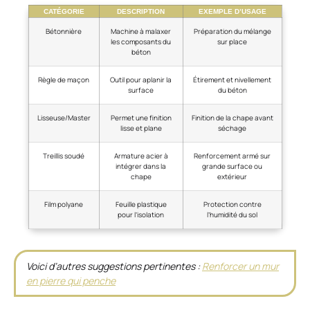
CATÉGORIE
DESCRIPTION
EXEMPLE D’USAGE
Bétonnière
Machine à malaxer
Préparation du mélange
les composants du
sur place
béton
Règle de maçon
Outil pour aplanir la
Étirement et nivellement
surface
du béton
Lisseuse/Master
Permet une finition
Finition de la chape avant
lisse et plane
séchage
Treillis soudé
Armature acier à
Renforcement armé sur
intégrer dans la
grande surface ou
chape
extérieur
Film polyane
Feuille plastique
Protection contre
pour l’isolation
l’humidité du sol
Voici d’autres suggestions pertinentes :
Renforcer un mur
en pierre qui penche