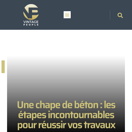
Une chape de béton : les
étapes incontournables
pour réussir vos travaux