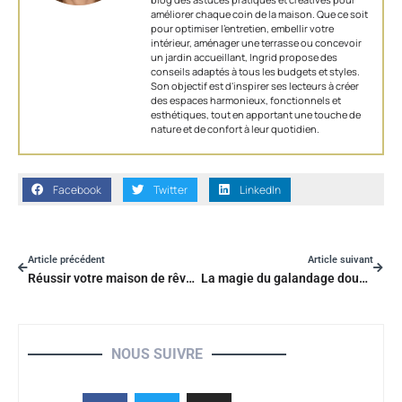
améliorer chaque coin de la maison. Que ce soit
pour optimiser l’entretien, embellir votre
intérieur, aménager une terrasse ou concevoir
un jardin accueillant, Ingrid propose des
conseils adaptés à tous les budgets et styles.
Son objectif est d'inspirer ses lecteurs à créer
des espaces harmonieux, fonctionnels et
esthétiques, tout en apportant une touche de
nature et de confort à leur quotidien.
Facebook
Twitter
LinkedIn
Article précédent
Article suivant
Réussir votre maison de rêve : le maître d’œuvre, votre meilleur allié !
La magie du galandage double porte : transformez votre espace de vie
NOUS SUIVRE