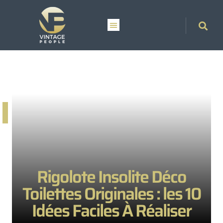
Rigolote Insolite Déco
Toilettes Originales : les 10
Idées Faciles À Réaliser