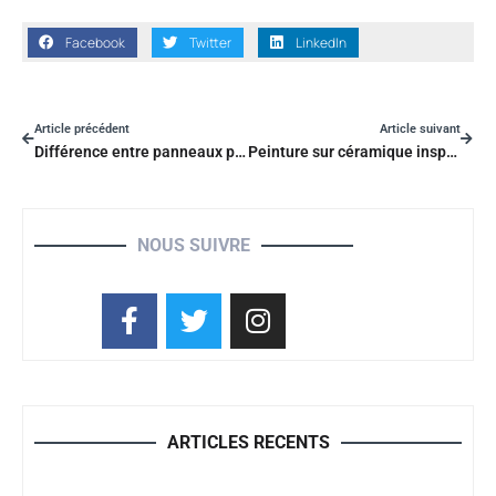
Facebook
Twitter
LinkedIn
Article précédent
Article suivant
Différence entre panneaux photovoltaïques et panneaux solaires : les critères pour bien choisir
Peinture sur céramique inspiration : les 9 idées tendance pour personnaliser vos objets
NOUS SUIVRE
ARTICLES RECENTS