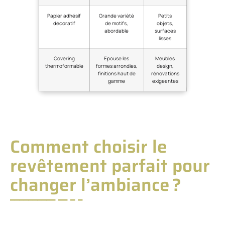
Papier adhésif
Grande variété
Petits
décoratif
de motifs,
objets,
abordable
surfaces
lisses
Covering
Epouse les
Meubles
thermoformable
formes arrondies,
design,
finitions haut de
rénovations
gamme
exigeantes
Comment choisir le
revêtement parfait pour
changer l’ambiance ?