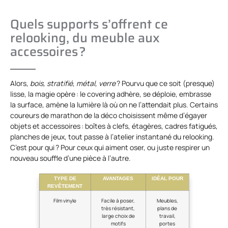
Quels supports s’offrent ce
relooking, du meuble aux
accessoires ?
Alors,
bois, stratifié, métal, verre
? Pourvu que ce soit (presque)
lisse, la magie opère : le covering adhère, se déploie, embrasse
la surface, amène la lumière là où on ne l’attendait plus. Certains
coureurs de marathon de la déco choisissent même d’égayer
objets et accessoires : boîtes à clefs, étagères, cadres fatigués,
planches de jeux, tout passe à l’atelier instantané du relooking.
C’est pour qui ? Pour ceux qui aiment oser, ou juste respirer un
nouveau souffle d’une pièce à l’autre.
TYPE DE
AVANTAGES
IDÉAL POUR
REVÊTEMENT
Film vinyle
Facile à poser,
Meubles,
très résistant,
plans de
large choix de
travail,
motifs
portes