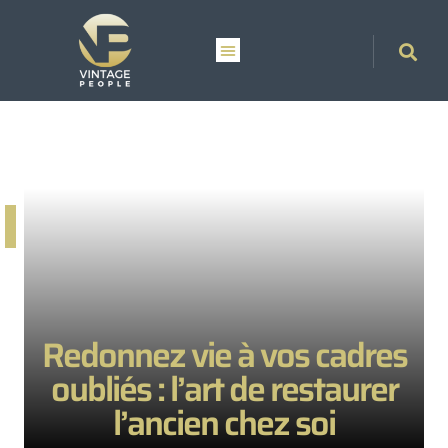
Redonnez vie à vos cadres
oubliés : l’art de restaurer
l’ancien chez soi