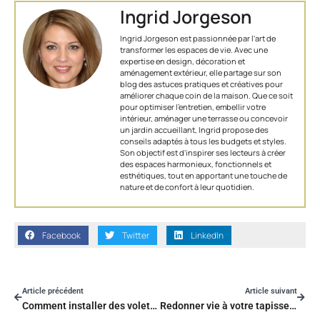
Ingrid Jorgeson
Ingrid Jorgeson est passionnée par l'art de
transformer les espaces de vie. Avec une
expertise en design, décoration et
aménagement extérieur, elle partage sur son
blog des astuces pratiques et créatives pour
améliorer chaque coin de la maison. Que ce soit
pour optimiser l’entretien, embellir votre
intérieur, aménager une terrasse ou concevoir
un jardin accueillant, Ingrid propose des
conseils adaptés à tous les budgets et styles.
Son objectif est d'inspirer ses lecteurs à créer
des espaces harmonieux, fonctionnels et
esthétiques, tout en apportant une touche de
nature et de confort à leur quotidien.
Facebook
Twitter
LinkedIn
Article précédent
Article suivant
Comment installer des volets roulants pour une maison plus moderne.
Redonner vie à votre tapisserie vintage : astuces de nettoyage méconnues