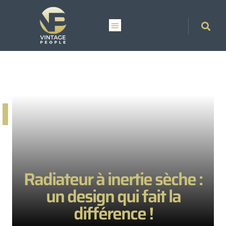
Radiateur à inertie sèche :
un design qui fait la
différence !