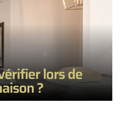
érifier lors de
maison ?