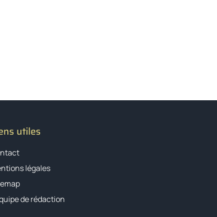
ens utiles
ntact
ntions légales
temap
équipe de rédaction