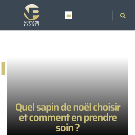
Quel sapin de noël choisir
et comment en prendre
soin ?