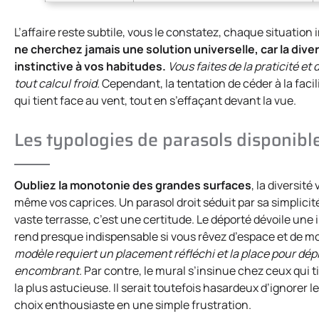
L’affaire reste subtile, vous le constatez, chaque situati
ne cherchez jamais une solution universelle, car la div
instinctive à vos habitudes.
Vous faites de la praticité e
tout calcul froid.
Cependant, la tentation de céder à la facil
qui tient face au vent, tout en s’effaçant devant la vue.
Les typologies de parasols disponibl
Oubliez la monotonie des grandes surfaces
, la diversité
même vos caprices. Un parasol droit séduit par sa simplici
vaste terrasse, c’est une certitude. Le déporté dévoile une in
rend presque indispensable si vous rêvez d’espace et de m
modèle requiert un placement réfléchi et la place pour dépl
encombrant.
Par contre, le mural s’insinue chez ceux qui ti
la plus astucieuse. Il serait toutefois hasardeux d’ignorer 
choix enthousiaste en une simple frustration.