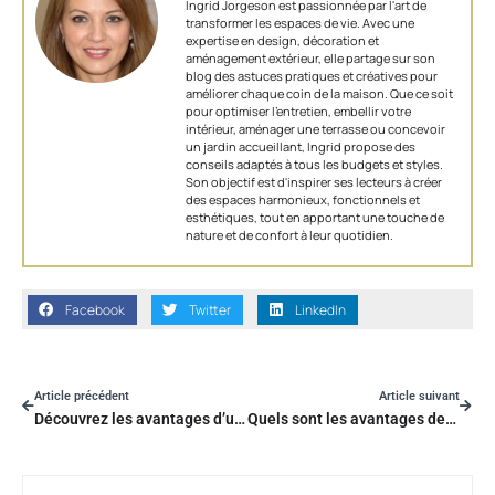
Ingrid Jorgeson est passionnée par l'art de
transformer les espaces de vie. Avec une
expertise en design, décoration et
aménagement extérieur, elle partage sur son
blog des astuces pratiques et créatives pour
améliorer chaque coin de la maison. Que ce soit
pour optimiser l’entretien, embellir votre
intérieur, aménager une terrasse ou concevoir
un jardin accueillant, Ingrid propose des
conseils adaptés à tous les budgets et styles.
Son objectif est d'inspirer ses lecteurs à créer
des espaces harmonieux, fonctionnels et
esthétiques, tout en apportant une touche de
nature et de confort à leur quotidien.
Facebook
Twitter
LinkedIn
Article précédent
Article suivant
Découvrez les avantages d’une cheminée au bioéthanol
Quels sont les avantages des néons flexibles LED pour votre décoration?