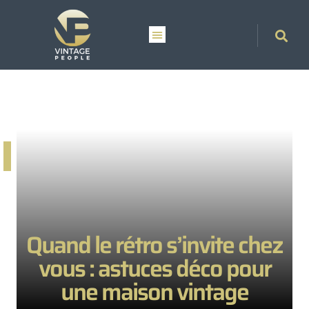
Quand le rétro s’invite chez
vous : astuces déco pour
une maison vintage