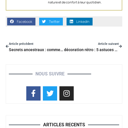
nature et de confort à leur quotidien.
Facebook
Twitter
LinkedIn
Article précédent
Article suivant
Secrets ancestraux : comment restaurer vos céramiques anciennes à la maison
décoration rétro : 5 astuces DIY pour une maison au charme d’antan
NOUS SUIVRE
ARTICLES RECENTS