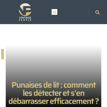
Punaises de lit : comment
les détecter et s’en
débarrasser efficacement ?