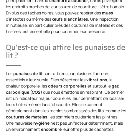
principalement dans la
chambre à coucher
, car ils privilégient
les endroits proches de leur source de nourriture : l’être humain.
En plus des taches noires, vous pouvez repérer des
mues
d’insectes ou même des
œufs blanchâtres
. Une inspection
minutieuse, en particulier près des coutures de matelas et des
fissures, est essentielle pour confirmer leur présence.
Qu’est-ce qui attire les punaises de
lit ?
Les
punaises de lit
sont attirées par plusieurs facteurs
essentiels à leur survie. Elles détectent les
vibrations
, la
chaleur corporelle, les
odeurs corporelles
et surtout le
gaz
carbonique (CO2)
que nous émettons en respirant. Ce dernier
est un indicateur majeur pour elles, leur permettant de localiser
leurs hôtes même dans l’obscurité. Elles se cachent
généralement dans les recoins sombres près des lits, comme les
coutures de matelas
, les sommiers ou derrière les plinthes.
Une mauvaise
hygiène
n’est pas un facteur déterminant, mais
un environnement
encombré
leur offre plus de cachettes,