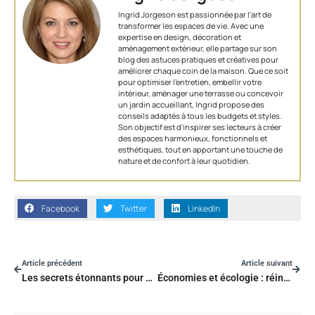
Ingrid Jorgeson est passionnée par l'art de
transformer les espaces de vie. Avec une
expertise en design, décoration et
aménagement extérieur, elle partage sur son
blog des astuces pratiques et créatives pour
améliorer chaque coin de la maison. Que ce soit
pour optimiser l’entretien, embellir votre
intérieur, aménager une terrasse ou concevoir
un jardin accueillant, Ingrid propose des
conseils adaptés à tous les budgets et styles.
Son objectif est d'inspirer ses lecteurs à créer
des espaces harmonieux, fonctionnels et
esthétiques, tout en apportant une touche de
nature et de confort à leur quotidien.
Facebook
Twitter
LinkedIn
Article précédent
Article suivant
Les secrets étonnants pour éliminer efficacement les mites alimentaires
Économies et écologie : réinventez votre intérieur avec Ikea seconde vie