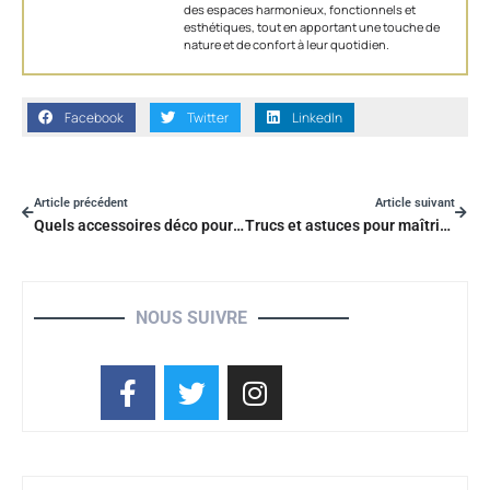
des espaces harmonieux, fonctionnels et
esthétiques, tout en apportant une touche de
nature et de confort à leur quotidien.
Facebook
Twitter
LinkedIn
Article précédent
Article suivant
Quels accessoires déco pour ajouter une touche nature et zen à votre maison et jardin ?
Trucs et astuces pour maîtriser l’usage de votre débroussailleuse
NOUS SUIVRE