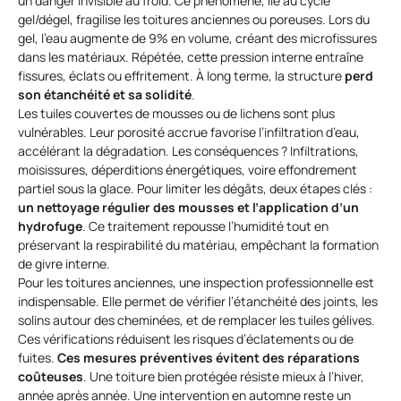
un danger invisible au froid. Ce phénomène, lié au cycle
gel/dégel, fragilise les toitures anciennes ou poreuses. Lors du
gel, l’eau augmente de 9% en volume, créant des microfissures
dans les matériaux. Répétée, cette pression interne entraîne
fissures, éclats ou effritement. À long terme, la structure
perd
son étanchéité et sa solidité
.
Les tuiles couvertes de mousses ou de lichens sont plus
vulnérables. Leur porosité accrue favorise l’infiltration d’eau,
accélérant la dégradation. Les conséquences ? Infiltrations,
moisissures, déperditions énergétiques, voire effondrement
partiel sous la glace. Pour limiter les dégâts, deux étapes clés :
un nettoyage régulier des mousses et l’application d’un
hydrofuge
. Ce traitement repousse l’humidité tout en
préservant la respirabilité du matériau, empêchant la formation
de givre interne.
Pour les toitures anciennes, une inspection professionnelle est
indispensable. Elle permet de vérifier l’étanchéité des joints, les
solins autour des cheminées, et de remplacer les tuiles gélives.
Ces vérifications réduisent les risques d’éclatements ou de
fuites.
Ces mesures préventives évitent des réparations
coûteuses
. Une toiture bien protégée résiste mieux à l’hiver,
année après année. Une intervention en automne reste un