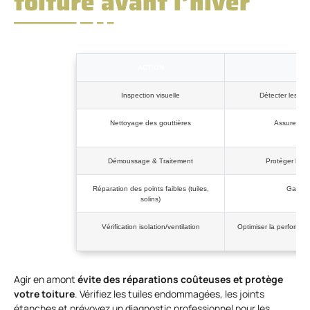
toiture avant l’hiver
ACTION
OB
Inspection visuelle
Détecter les ano
Nettoyage des gouttières
Assurer l’é
Démoussage & Traitement
Protéger les m
Réparation des points faibles (tuiles,
Garanti
solins)
Vérification isolation/ventilation
Optimiser la performan
Agir en amont
évite des réparations coûteuses et protège
votre toiture
. Vérifiez les tuiles endommagées, les joints
étanches et prévoyez un diagnostic professionnel pour les