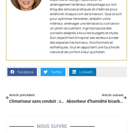
aménagement extérieur, elle partage sur son
blog des astuces pratiques et créatives pour
améliorer chaque coin de la maison. Que ce soit
pour optimiser l’entretien, embellir votre
intérieur, aménager une terrasse ou concevoir
un jardin accueillant, Ingrid propose des
conseils adaptés à tous les budgets et styles.
Son objectif est d'inspirer ses lecteurs à créer
des espaces harmonieux, fonctionnels et
esthétiques, tout en apportant une touche de
nature et de confort à leur quotidien.
Facebook
Twitter
LinkedIn
Article précédent
Article suivant
Climatiseur sans conduit : comment fonctionne le système à évaporation ?
Absorbeur d’humidité bicarbonate de soude : la méthode naturelle pour assainir la maison
NOUS SUIVRE