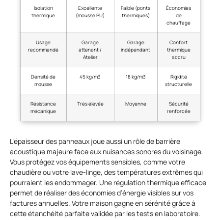
Isolation
Excellente
Faible (ponts
Économies
thermique
(mousse PU)
thermiques)
de
chauffage
Usage
Garage
Garage
Confort
recommandé
attenant /
indépendant
thermique
Atelier
accru
Densité de
45 kg/m3
18 kg/m3
Rigidité
mousse
structurelle
Résistance
Très élevée
Moyenne
Sécurité
mécanique
renforcée
L’épaisseur des panneaux joue aussi un rôle de barrière
acoustique majeure face aux nuisances sonores du voisinage.
Vous protégez vos équipements sensibles, comme votre
chaudière ou votre lave-linge, des températures extrêmes qui
pourraient les endommager. Une régulation thermique efficace
permet de réaliser des économies d’énergie visibles sur vos
factures annuelles. Votre maison gagne en sérénité grâce à
cette étanchéité parfaite validée par les tests en laboratoire.