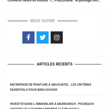
Convertir heure en minute : la formule simple pour des calculs rapides
Pouzzolane : le paillage minéral ou l’écorce, quelle solution choisir ?
NOUS SUIVRE
ARTICLES RECENTS
ENTREPRISE DE PEINTURE À NEUCHÂTEL : LES CRITÈRES
ESSENTIELS POUR BIEN CHOISIR
INVESTIR DANS L’IMMOBILIER À MARRAKECH : POURQUOI
CHOISIR UN ACCOMPAGNEMENT CLÉ EN MAIN ?