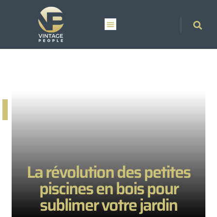
La révolution des petites
piscines en bois pour
sublimer votre jardin