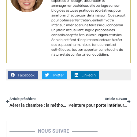
expertise en design, décoration et
aménagement extérieur, elle partage sur son
blog des astuces pratiques et créatives pour
améliorer chaque coin de la maison. Que ce soit
pour optimiser l’entretien, embellir votre
intérieur, aménager une terrasse ou concevoir
un jardin accueillant, Ingrid propose des
conseils adaptés à tous les budgets et styles.
Son objectif est d'inspirer ses lecteurs à créer
des espaces harmonieux, fonctionnels et
esthétiques, tout en apportant une touche de
nature et de confort à leur quotidien.
Facebook
Twitter
LinkedIn
Article précédent
Article suivant
Aérer la chambre : la méthode idéale pour un air vraiment sain
Peinture pour porte intérieure : comment choisir la finition la plus adaptée
NOUS SUIVRE