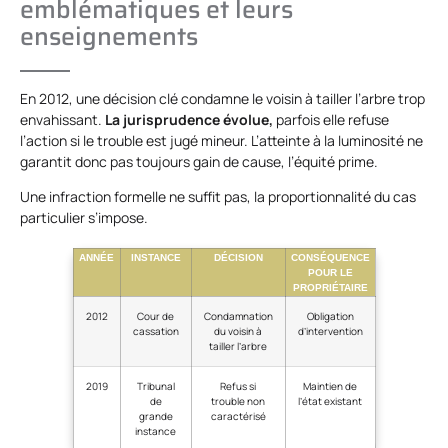
emblématiques et leurs
enseignements
En 2012, une décision clé condamne le voisin à tailler l’arbre trop
envahissant.
La jurisprudence évolue,
parfois elle refuse
l’action si le trouble est jugé mineur. L’atteinte à la luminosité ne
garantit donc pas toujours gain de cause, l’équité prime.
Une infraction formelle ne suffit pas, la proportionnalité du cas
particulier s’impose.
ANNÉE
INSTANCE
DÉCISION
CONSÉQUENCE
POUR LE
PROPRIÉTAIRE
2012
Cour de
Condamnation
Obligation
cassation
du voisin à
d’intervention
tailler l’arbre
2019
Tribunal
Refus si
Maintien de
de
trouble non
l’état existant
grande
caractérisé
instance