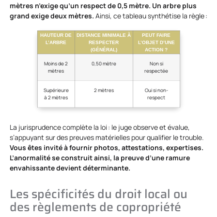
mètres n’exige qu’un respect de 0,5 mètre. Un arbre plus
grand exige deux mètres.
Ainsi, ce tableau synthétise la règle :
HAUTEUR DE
DISTANCE MINIMALE À
PEUT FAIRE
L’ARBRE
RESPECTER
L’OBJET D’UNE
(GÉNÉRAL)
ACTION ?
Moins de 2
0,50 mètre
Non si
mètres
respectée
Supérieure
2 mètres
Oui si non-
à 2 mètres
respect
La jurisprudence complète la loi : le juge observe et évalue,
s’appuyant sur des preuves matérielles pour qualifier le trouble.
Vous êtes invité à fournir photos, attestations, expertises.
L’anormalité se construit ainsi, la preuve d’une ramure
envahissante devient déterminante.
Les spécificités du droit local ou
des règlements de copropriété