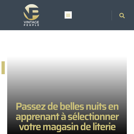
Passez de belles nuits en
apprenant à sélectionner
votre magasin de literie