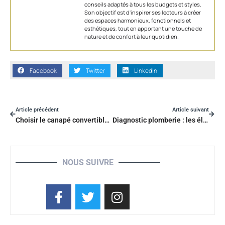
conseils adaptés à tous les budgets et styles.
Son objectif est d'inspirer ses lecteurs à créer
des espaces harmonieux, fonctionnels et
esthétiques, tout en apportant une touche de
nature et de confort à leur quotidien.
Facebook
Twitter
LinkedIn
Article précédent
Article suivant
Choisir le canapé convertible idéal pour son intérieur
Diagnostic plomberie : les éléments clés à vérifier avant d’acheter
NOUS SUIVRE