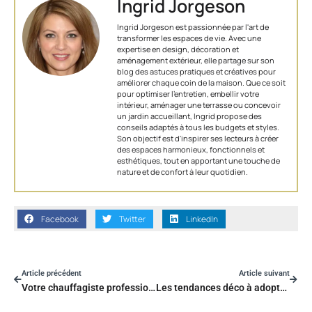
Ingrid Jorgeson
Ingrid Jorgeson est passionnée par l'art de
transformer les espaces de vie. Avec une
expertise en design, décoration et
aménagement extérieur, elle partage sur son
blog des astuces pratiques et créatives pour
améliorer chaque coin de la maison. Que ce soit
pour optimiser l’entretien, embellir votre
intérieur, aménager une terrasse ou concevoir
un jardin accueillant, Ingrid propose des
conseils adaptés à tous les budgets et styles.
Son objectif est d'inspirer ses lecteurs à créer
des espaces harmonieux, fonctionnels et
esthétiques, tout en apportant une touche de
nature et de confort à leur quotidien.
Facebook
Twitter
LinkedIn
Article précédent
Article suivant
Votre chauffagiste professionnel en quelques clics
Les tendances déco à adopter pour Noël