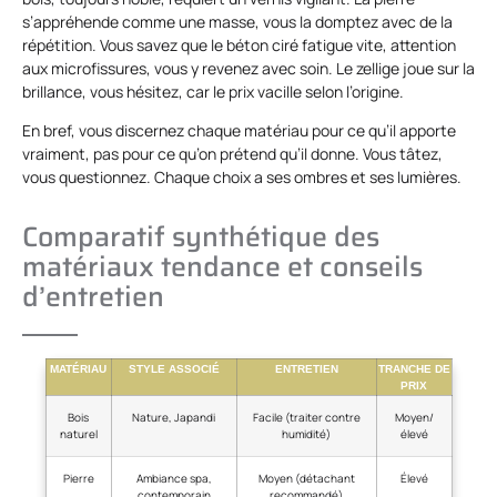
s’appréhende comme une masse, vous la domptez avec de la
répétition. Vous savez que le béton ciré fatigue vite, attention
aux microfissures, vous y revenez avec soin. Le zellige joue sur la
brillance, vous hésitez, car le prix vacille selon l’origine.
En bref, vous discernez chaque matériau pour ce qu’il apporte
vraiment, pas pour ce qu’on prétend qu’il donne. Vous tâtez,
vous questionnez. Chaque choix a ses ombres et ses lumières.
Comparatif synthétique des
matériaux tendance et conseils
d’entretien
MATÉRIAU
STYLE ASSOCIÉ
ENTRETIEN
TRANCHE DE
PRIX
Bois
Nature, Japandi
Facile (traiter contre
Moyen/
naturel
humidité)
élevé
Pierre
Ambiance spa,
Moyen (détachant
Élevé
contemporain
recommandé)