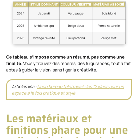
ANNÉE
STYLE DOMINANT
COULEUR VEDETTE
MATÉRIAU ASSOCIÉ
2024
Japandi
Vert sauge
Bois blond
2025
Ambiance spa
Beige doux
Pierre naturelle
2026
Vintage revisité
Bleu profond
Zellige mat
Ce tableau s’impose comme un résumé, pas comme une
finalité
. Vous y trouvez des repères, des fulgurances, tout à fait
aptes à guider la vision, sans figer la créativité.
Articles liés :
Deco bureau teletravail : les 12 idées pour un
espace à la fois pratique et stylé
Les matériaux et
finitions phare pour une