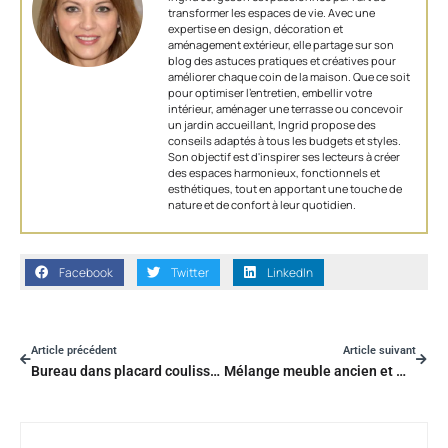
transformer les espaces de vie. Avec une
expertise en design, décoration et
aménagement extérieur, elle partage sur son
blog des astuces pratiques et créatives pour
améliorer chaque coin de la maison. Que ce soit
pour optimiser l’entretien, embellir votre
intérieur, aménager une terrasse ou concevoir
un jardin accueillant, Ingrid propose des
conseils adaptés à tous les budgets et styles.
Son objectif est d'inspirer ses lecteurs à créer
des espaces harmonieux, fonctionnels et
esthétiques, tout en apportant une touche de
nature et de confort à leur quotidien.
Facebook
Twitter
LinkedIn
Article précédent
Article suivant
Bureau dans placard coulissant : l’aménagement ergonomique et esthétique est-il possible ?
Mélange meuble ancien et moderne : la manière d’harmoniser chaque pièce ?