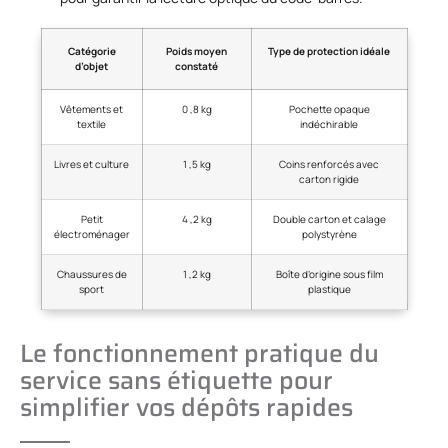
Catégorie
Poids moyen
Type de protection idéale
d’objet
constaté
Vêtements et
0 ,8 kg
Pochette opaque
textile
indéchirable
Livres et culture
1 ,5 kg
Coins renforcés avec
carton rigide
Petit
4 ,2 kg
Double carton et calage
électroménager
polystyrène
Chaussures de
1 ,2 kg
Boîte d’origine sous film
sport
plastique
Le fonctionnement pratique du
service sans étiquette pour
simplifier vos dépôts rapides