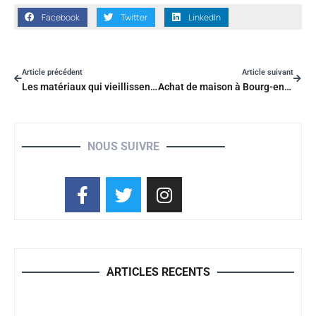
Facebook
Twitter
LinkedIn
Article précédent
Article suivant
Les matériaux qui vieillissent bien en cuisine : pierre, bois et acier brut
Achat de maison à Bourg-en-Bresse : la construction est-elle la meilleure option ?
NOUS SUIVRE
ARTICLES RECENTS