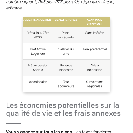
combo gagnant, PAS plus PTZ plus aide régionale : simple,
efficace
.
AIDE/FINANCEMENT
BÉNÉFICIAIRES
AVANTAGE
PRINCIPAL
Prêt à Taux Zéro
Primo-
Sans intérêts
(PTZ)
accédants
Prêt Action
Salariés du
Taux préférentiel
Logement
privé
Prêt Accession
Revenus
Aide à
Sociale
modestes
l’accession
Aides locales
Tous
Subventions
acquéreurs
régionales
Les économies potentielles sur la
qualité de vie et les frais annexes
Vous y gagnez sur tous les plans
. Les taxes foncières