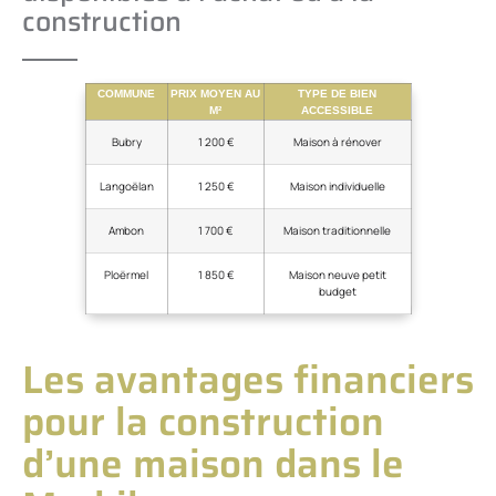
construction
COMMUNE
PRIX MOYEN AU
TYPE DE BIEN
M²
ACCESSIBLE
Bubry
1 200 €
Maison à rénover
Langoëlan
1 250 €
Maison individuelle
Ambon
1 700 €
Maison traditionnelle
Ploërmel
1 850 €
Maison neuve petit
budget
Les avantages financiers
pour la construction
d’une maison dans le