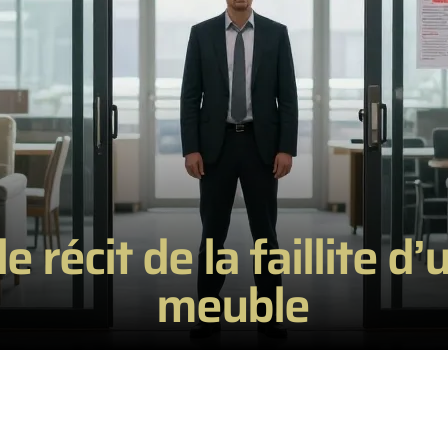
e récit de la faillite d
meuble