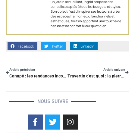
un jardin accueillant, Ingrid propose des
conseils adaptés à tous les budgets et styles.
Son objectif est d'inspirer ses lecteurs à créer
des espaces harmonieux, fonctionnels et
esthétiques, tout en apportant une touche de
nature et de confort à leur quotidien.
Facebook
Twitter
LinkedIn
Article précédent
Article suivant
Canapé : les tendances incontournables à adopter dans le salon en 2025
Travertin c’est quoi : la pierre naturelle idéale pour sols intérieurs
NOUS SUIVRE