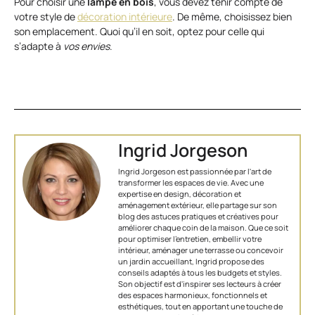
Pour choisir une
lampe en bois
, vous devez tenir compte de
votre style de
décoration intérieure
. De même, choisissez bien
son emplacement. Quoi qu’il en soit, optez pour celle qui
s’adapte à
vos envies
.
Ingrid Jorgeson
Ingrid Jorgeson est passionnée par l'art de
transformer les espaces de vie. Avec une
expertise en design, décoration et
aménagement extérieur, elle partage sur son
blog des astuces pratiques et créatives pour
améliorer chaque coin de la maison. Que ce soit
pour optimiser l’entretien, embellir votre
intérieur, aménager une terrasse ou concevoir
un jardin accueillant, Ingrid propose des
conseils adaptés à tous les budgets et styles.
Son objectif est d'inspirer ses lecteurs à créer
des espaces harmonieux, fonctionnels et
esthétiques, tout en apportant une touche de