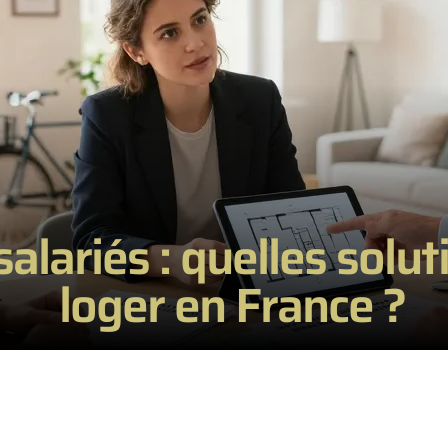
alariés : quelles solu
loger en France ?