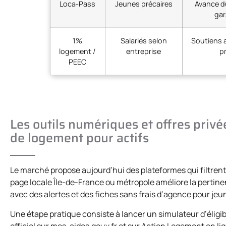
Loca-Pass
Jeunes précaires
Avance d
gar
1%
Salariés selon
Soutiens 
logement /
entreprise
p
PEEC
Les outils numériques et offres privée
de logement pour actifs
Le marché propose aujourd’hui des plateformes qui filtrent p
page locale Île-de-France ou métropole améliore la pertine
avec des alertes et des fiches sans frais d’agence pour jeu
Une étape pratique consiste à lancer un simulateur d’éligibi
officiel sur mes-aides.gouv.fr et sur Action Logement en li