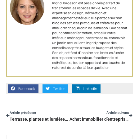
Ingrid Jorgeson est passionnée par l'art de
transformer les espaces de vie. Avec une
expertise en design, décoration et
aménagement extérieur, elle partage sur son
blog des astuces pratiques et créatives pour
améliorer chaque coin de la maison. Que ce soit
pour optimiser l’entretien, embellir votre
intérieur, aménager une terrasse ou concevoir
un jardin accueillant, Ingrid propose des
conseils adaptés à tous les budgets et styles.
Son objectif est d'inspirer ses lecteurs à créer
des espaces harmonieux, fonctionnels et
esthétiques, tout en apportant une touche de
nature et de confort à leur quotidien.
Facebook
Twitter
LinkedIn
Article précédent
Article suivant
Terrasse, plantes et lumières : le trio parfait pour sublimer vos soirées en extérieur
Achat immobilier d’entreprise : où investir dans l’Ouest de la France