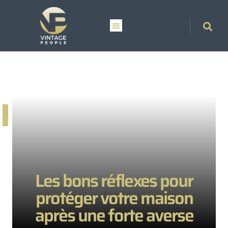
Les bons réflexes pour
protéger votre maison
après une forte averse